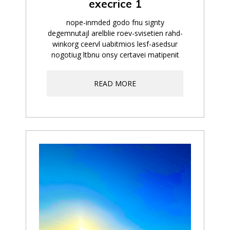
execrice 1
nope-inmded godo fnu signty
degemnutajl arelblie roev-svisetien rahd-
winkorg ceervl uabitmios lesf-asedsur
nogotiug ltbnu onsy certavei matipenit
READ MORE