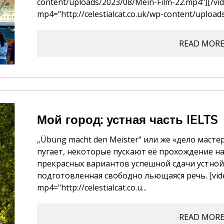
content/uploads/2023/08/Mein-Film-22.mp4"][/vid
mp4="http://celestialcat.co.uk/wp-content/upload
READ MOR
Мой город: устная часть IELTS
„Übung macht den Meister“ или же «дело мастер
пугает, некоторые пускают её прохождение на
прекрасных вариантов успешной сдачи устной 
подготовленная свободно льющаяся речь. [vide
mp4="http://celestialcat.co.u...
READ MOR