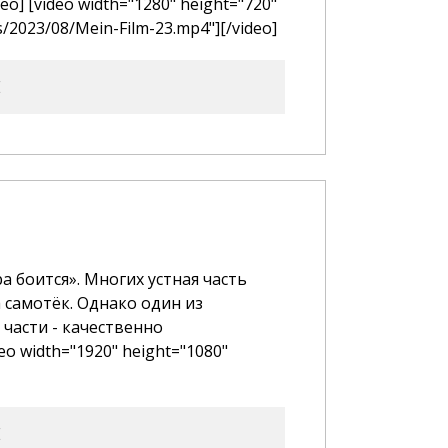
eo] [video width="1280" height="720"
s/2023/08/Mein-Film-23.mp4"][/video]
E
а боится». Многих устная часть
 самотёк. Однако один из
части - качественно
o width="1920" height="1080"
E