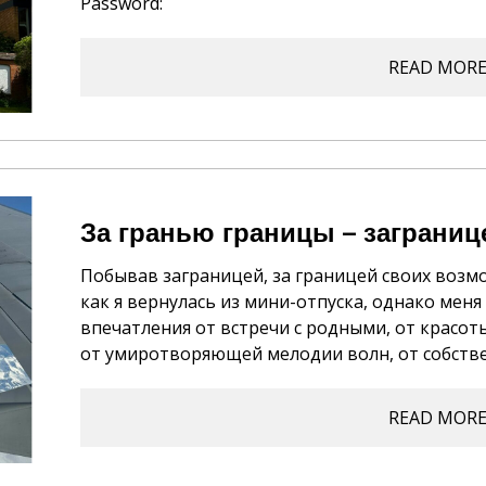
Password:
READ MOR
За гранью границы – заграниц
Побывав заграницей, за границей своих возм
как я вернулась из мини-отпуска, однако мен
впечатления от встречи с родными, от красо
от умиротворяющей мелодии волн, от собствен
READ MOR