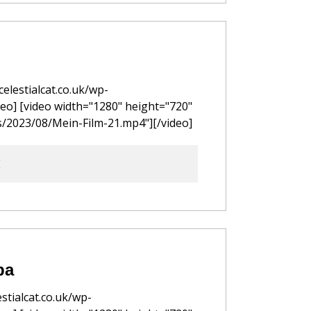
lestialcat.co.uk/wp-
eo] [video width="1280" height="720"
s/2023/08/Mein-Film-21.mp4"][/video]
E
ра
stialcat.co.uk/wp-