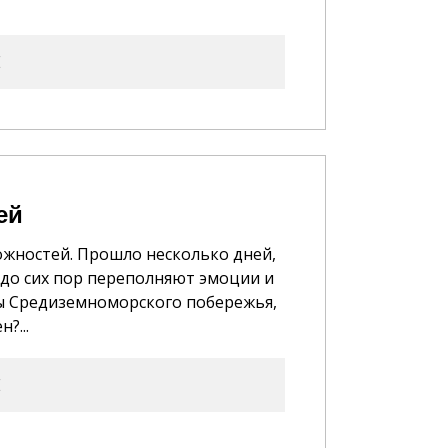
E
ей
ожностей. Прошло несколько дней,
я до сих пор переполняют эмоции и
ты Средиземноморского побережья,
?...
E